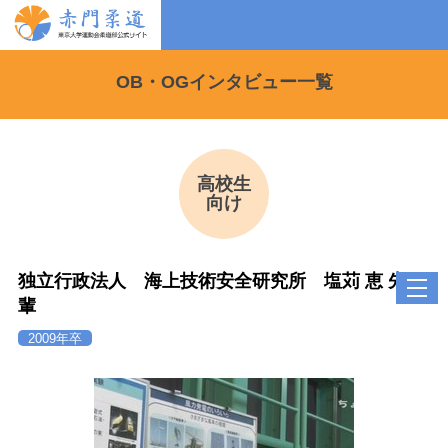
OB・OGインタビュー一覧
高校生
向け
独立行政法人 海上技術安全研究所 塩苅 恵 先
toggl
navig
輩
2009年卒