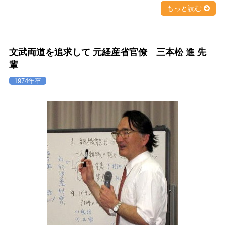
もっと読む
文武両道を追求して 元経産省官僚 三本松 進 先
輩
1974年卒