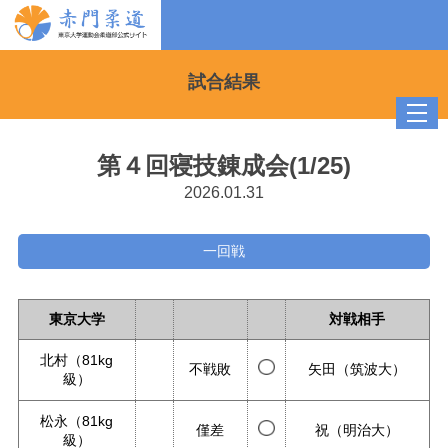
試合結果
toggl
navig
第４回寝技錬成会(1/25)
2026.01.31
一回戦
東京大学
対戦相手
北村（81kg
不戦敗
矢田（筑波大）
級）
松永（81kg
僅差
祝（明治大）
級）