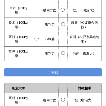
白野（81kg
横四方固
笠川（明治大）
級）
鈴木（100kg
藤井（松波総合病
旗判定
級）
院）
西村（100kg
宮川（松戸市柔道連
不戦勝
級）
盟）
富澤（100kg
旗判定
竹内（東海大）
級）
二回戦
東京大学
対戦相手
西村（100kg
縦四方固
堀（明治大）
級）