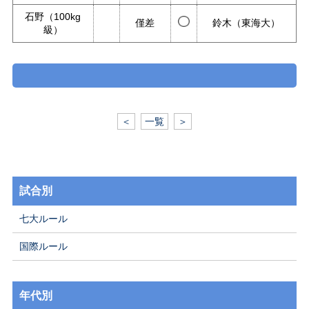
石野（100kg
僅差
鈴木（東海大）
級）
＜
一覧
＞
試合別
七大ルール
国際ルール
年代別