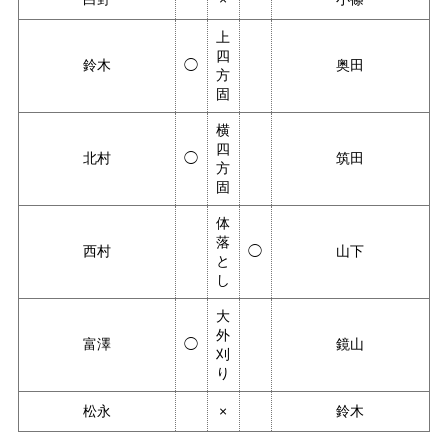
上
四
鈴木
◯
奥田
方
固
横
四
北村
◯
筑田
方
固
体
落
西村
◯
山下
と
し
大
外
富澤
◯
鏡山
刈
り
松永
×
鈴木