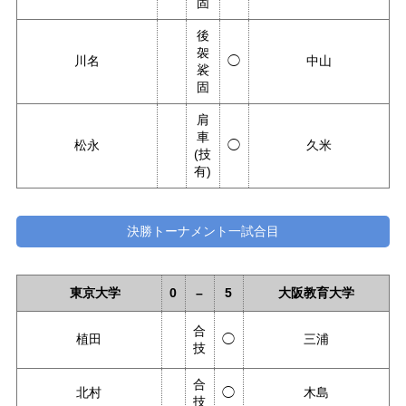
固
後
袈
川名
◯
中山
裟
固
肩
車
松永
◯
久米
(技
有)
決勝トーナメント一試合目
東京大学
0
–
5
大阪教育大学
合
植田
◯
三浦
技
合
北村
◯
木島
技