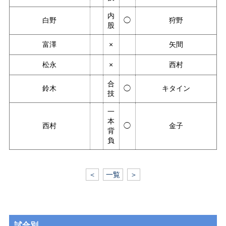
内
白野
◯
狩野
股
富澤
×
矢間
松永
×
西村
合
鈴木
◯
キタイン
技
一
本
西村
◯
金子
背
負
＜
一覧
＞
試合別