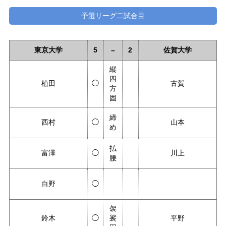
予選リーグ二試合目
東京大学
5
–
2
佐賀大学
縦
四
植田
◯
古賀
方
固
締
西村
◯
山本
め
払
富澤
◯
川上
腰
白野
◯
袈
鈴木
◯
裟
平野