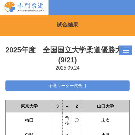
試合結果
2025年度 全国国立大学柔道優勝大会
toggl
navig
(9/21)
2025.09.24
予選リーグ一試合目
東京大学
3
–
2
山口大学
合
植田
◯
末次
技
白野
×
小篠