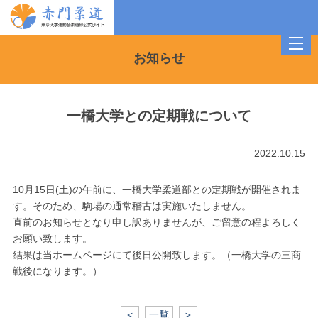
toggl
navig
お知らせ
一橋大学との定期戦について
2022.10.15
10月15日(土)の午前
に、一橋大学柔道部との定期戦が開催されま
す。そのため、駒場の通常稽古は実施いたしません。
直前のお知らせとなり申し訳ありませんが、ご留意の程よろしく
お願い致します。
結果は当ホームページにて後日公開致します。（一橋大学の三商
戦後になります。）
＜
一覧
＞